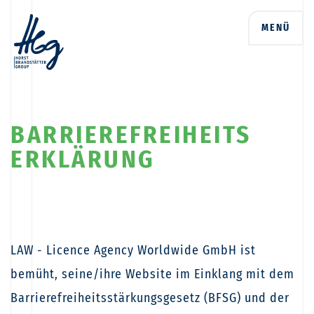
N
MENÜ
a
c
h
h
a
l
BARRIEREFREIHEITS
t
i
ERKLÄRUNG
g
k
e
i
t
D
LAW - Licence Agency Worldwide GmbH ist
e
u
bemüht, seine/ihre Website im Einklang mit dem
t
Barrierefreiheitsstärkungsgesetz (BFSG) und der
s
c